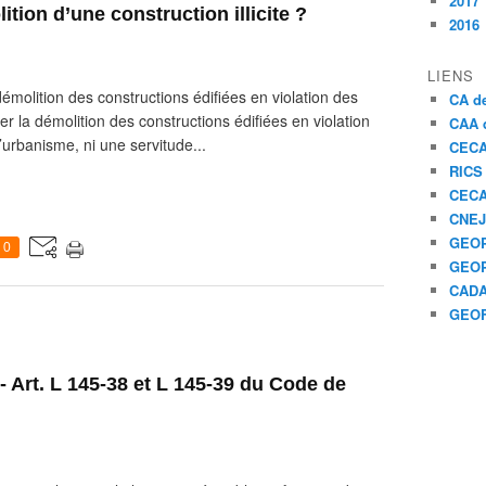
2017
ion d’une construction illicite ?
2016
LIENS
démolition des constructions édifiées en violation des
CA de
r la démolition des constructions édifiées en violation
CAA d
’urbanisme, ni une servitude...
CEC
RICS
CEC
CNEJ
GEOP
0
GEOP
CAD
GEO
 - Art. L 145-38 et L 145-39 du Code de