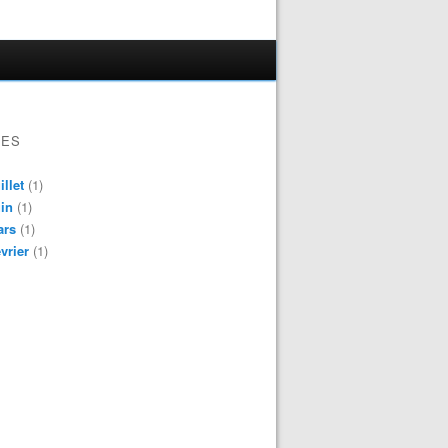
VES
illet
(1)
in
(1)
ars
(1)
vrier
(1)