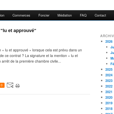
ion
Commerces
Foncier
Médiation
FAQ
Contact
 "lu et approuvé"
ARCHI
2026
Ju
 « lu et approuvé » lorsque cela est prévu dans un
Ju
é de ce contrat ? La signature et la mention « lu et
M
 arrêt de la première chambre civile...
Fé
2025
2024
2023
0
2022
2021
2020
2019
2018