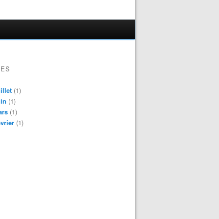
VES
illet
(1)
in
(1)
ars
(1)
vrier
(1)