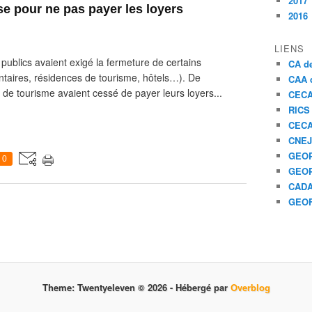
2017
e pour ne pas payer les loyers
2016
LIENS
 publics avaient exigé la fermeture de certains
CA de
taires, résidences de tourisme, hôtels…). De
CAA d
de tourisme avaient cessé de payer leurs loyers...
CEC
RICS
CEC
CNEJ
GEOP
0
GEOP
CAD
GEO
Theme: Twentyeleven © 2026 -
Hébergé par
Overblog