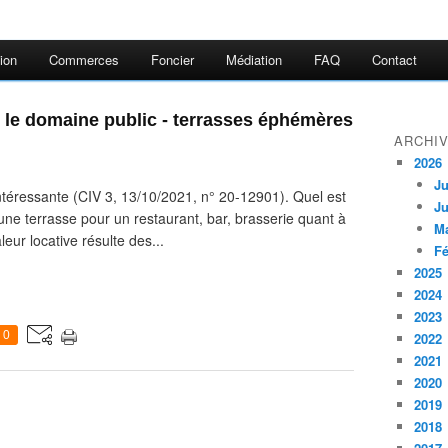
ion
Commerces
Foncier
Médiation
FAQ
Contact
r le domaine public - terrasses éphémères
ARCHI
2026
Ju
téressante (CIV 3, 13/10/2021, n° 20-12901). Quel est
Ju
d'une terrasse pour un restaurant, bar, brasserie quant à
M
eur locative résulte des...
Fé
2025
2024
2023
0
2022
2021
2020
2019
2018