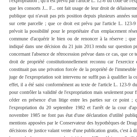
l'expropriation ; qu'il est prévu par l'article L. 12-6 du code de l'ex
que les consorts J... F... ont fait usage de leur droit de délaisseme
publique qui n'avait pas pris position depuis plusieurs années s
sur cette parcelle ; que ce droit est prévu par l'article L. 123
prévoit la possibilité pour le propriétaire d'un emplacement rés
commune d'acquérir le bien ou de renoncer à la réserve ; que l
indiqué dans une décision du 21 juin 2013 rendu sur question prio
concernant l'absence de rétrocession prévue dans ce cas, que ce te
droit de propriété constitutionnellement reconnu car l'exercice
constituait pas une privation forcée de la propriété de l'immeuble
juge de l'expropriation soit intervenu ne suffit pas à qualifier la 
effet, il a été saisi conformément au texte de l'article L. 123-9 
pour contrôler la validité de l'expropriation mais seulement pour fi
céder en présence d'un litige entre les parties sur ce point ;
l'expropriation du 20 septembre 1982 et l'arrêt de la cour d'a
novembre 1985 ne font pas état d'une déclaration d'utilité publ
mentions apposées par le Conservateur des hypothèques de Dragu
décisions de justice valant vente d'une publication gratis, c'est à 