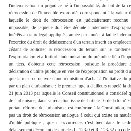
l'indemnisation du préjudice lié à l'impossibilité, du fait de la ce
rétrocession de l'immeuble exproprié, correspondant à la valeur d
laquelle le droit de rétrocession est judiciairement reconnu 
impossible, de laquelle doit être déduite l'indemnité d'expropr
intérêts au taux légal appliqués, année par année, à ladite indemni
l'exercice du droit de délaissement d'un terrain inscrit en emplac
cédant de solliciter la rétrocession du terrain sur le fond
l'expropriation et a fortiori l'indemnisation du préjudice lié à l'imp
un tiers, d'obtenir cette rétrocession, puisque la procédure 
déclaration d'utilité publique en vue de l'expropriation au profit d'u
que la mise en oeuvre d'une réquisition d'achat à l'initiative du p
par un plan d'urbanisme ; le premier juge a d'ailleurs rappelé l
21 juin 2013 par laquelle le Conseil constitutionnel a considéré q
de l'urbanisme, dans sa rédaction issue de l'article 16 de la loi 
portant réforme de l'urbanisme, est conforme à la Constitution, en 
pas un droit de rétrocession analogue à celui qui existe en matiè
d'utilité publique ; qu'en l'occurrence, c'est bien dans le cad
délaissement découlant des articles L. 123-9 et R. 123-32 du code