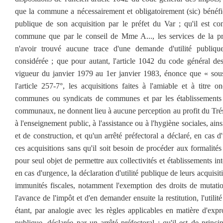
que la commune a nécessairement et obligatoirement (sic) bénéfici
publique de son acquisition par le préfet du Var ; qu'il est con
commune que par le conseil de Mme A..., les services de la pr
n'avoir trouvé aucune trace d'une demande d'utilité publique
considérée ; que pour autant, l'article 1042 du code général de
vigueur du janvier 1979 au 1er janvier 1983, énonce que « sous
l'article 257-7°, les acquisitions faites à l'amiable et à titre 
communes ou syndicats de communes et par les établissements
communaux, ne donnent lieu à aucune perception au profit du Tréso
à l'enseignement public, à l'assistance ou à l'hygiène sociales, ai
et de construction, et qu'un arrêté préfectoral a déclaré, en cas d'
ces acquisitions sans qu'il soit besoin de procéder aux formalités
pour seul objet de permettre aux collectivités et établissements in
en cas d'urgence, la déclaration d'utilité publique de leurs acquisit
immunités fiscales, notamment l'exemption des droits de mutation
l'avance de l'impôt et d'en demander ensuite la restitution, l'utili
étant, par analogie avec les règles applicables en matière d'expro
publique, déclarée par un arrêté préfectoral ; qu'il est de princip