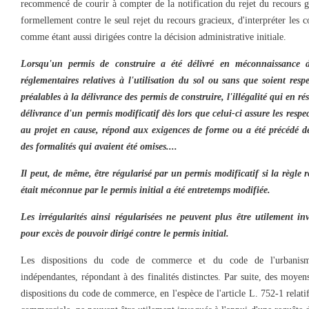
recommencé de courir à compter de la notification du rejet du recours g
formellement contre le seul rejet du recours gracieux, d'interpréter les 
comme étant aussi dirigées contre la décision administrative initiale.
Lorsqu'un
permis
de
construire
a été délivré en méconnaissance des
réglementaires relatives à l'utilisation du sol ou sans que soient resp
préalables à la délivrance des
permis
de
construire
, l'
illégal
ité qui en ré
délivrance d'un
permis
modificatif dès lors que celui-ci assure les respe
au projet en cause, répond aux exigences de forme ou a été précédé de
des formalités qui avaient été omises....
Il peut, de même, être régularisé par un
permis
modificatif si la règle r
était méconnue par le
permis
initial a été entretemps modifiée.
Les irrégularités ainsi régularisées ne peuvent plus être utilement i
pour excès de pouvoir dirigé contre le
permis
initial.
Les dispositions du code de commerce et du code de l'urbanisme 
indépendantes, répondant à des finalités distinctes. Par suite, des moyen
dispositions du code de commerce, en l'espèce de l'article L. 752-1 relatif