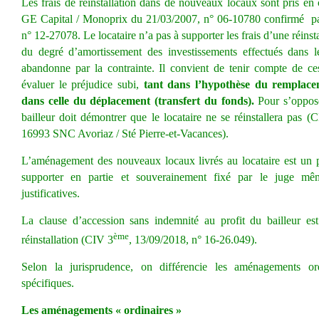
Les frais de réinstallation dans de nouveaux locaux sont pris en
GE Capital / Monoprix du 21/03/2007, n° 06-10780 confirmé par
n° 12-27078. Le locataire n’a pas à supporter les frais d’une réinst
du degré d’amortissement des investissements
effectués dans l
abandonne par la contrainte.
Il convient de tenir compte de ces
évaluer le préjudice subi,
tant dans l’hypothèse du remplace
dans celle du déplacement (transfert du fonds).
Pour s’oppose
bailleur doit démontrer que le locataire ne se réinstallera pas 
16993 SNC Avoriaz / Sté Pierre-et-Vacances)
.
L’aménagement des nouveaux locaux livrés au locataire est un pr
supporter en partie et souverainement fixé par le juge mê
justificatives.
La clause d’accession sans indemnité au profit du bailleur est
ème
réinstallation (CIV 3
, 13/09/2018, n° 16-26.049).
Selon la jurisprudence, on différencie les aménagements o
spécifiques.
Les
aménagements « ordinaires »