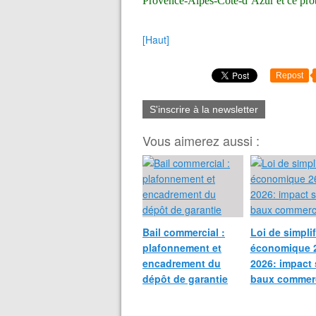
Provence-Alpes-Côte-d’Azur et ce pro
[Haut]
Repost
S'inscrire à la newsletter
Vous aimerez aussi :
Bail commercial :
Loi de simplif
plafonnement et
économique 
encadrement du
2026: impact 
dépôt de garantie
baux commer