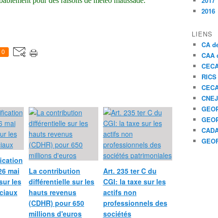
2017
bablement pour des raisons de météo maussade.
2016
LIENS
CA de
0
CAA d
CEC
RICS
CEC
CNEJ
GEOP
GEOP
CAD
GEO
ication
26 mai
La contribution
Art. 235 ter C du
sur les
différentielle sur les
CGI: la taxe sur les
ciaux
hauts revenus
actifs non
(CDHR) pour 650
professionnels des
millions d'euros
sociétés